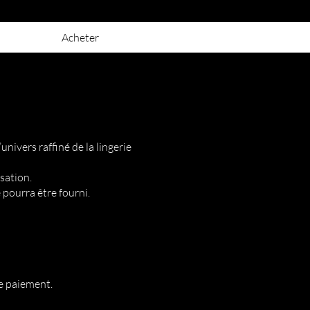
Acheter
nivers raffiné de la lingerie
sation.
 pourra être fourni.
de paiement.