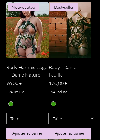
Nouveautée
Best-seller
Body Harnais Cage
Body - Dame
— Dame Nature
Feuille
Prix
Prix
96,00 €
170,00 €
TVA Incluse
TVA Incluse
Ajouter au panier
Ajouter au panier