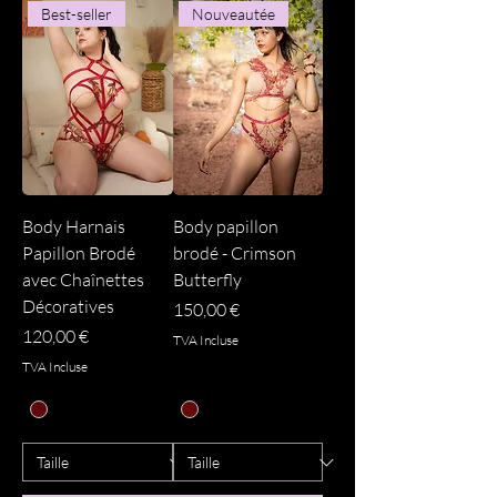
Best-seller
Nouveautée
Body Harnais
Body papillon
Papillon Brodé
brodé - Crimson
avec Chaînettes
Butterfly
Décoratives
Prix
150,00 €
Prix
120,00 €
TVA Incluse
TVA Incluse