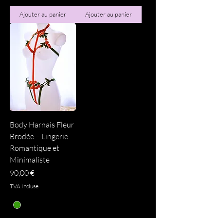
Ajouter au panier
Ajouter au panier
Body Harnais Fleur
Brodée – Lingerie
Romantique et
Minimaliste
Prix
90,00 €
TVA Incluse