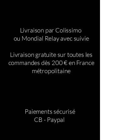
détaillé pour t’aider à trouver la
taille parfaite. Sous chaque produit,
tu trouveras les informations sur les
tailles standards utilisées pour la
Livraison par Colissimo
confection. Tu peux aussi prendre
ou Mondial Relay avec suivie
tes mesures grâce au guide
disponible en bas de page pour
assurer un ajustement idéal.
Livraison gratuite sur toutes les
commandes dès 200 € en France
métropolitaine
Paiements sécurisé
CB - Paypal