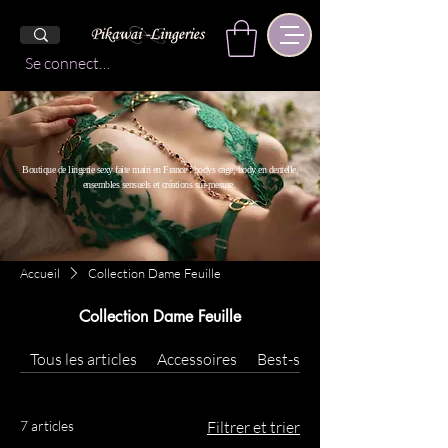
Se connecter
Boutique de lingerie sexy faite main en France : bodys cage, body en dentelle,
ensembles sensuels et créations sur-mesure.
Accueil
Collection Dame Feuille
Collection Dame Feuille
Tous les articles
Accessoires
Best-sellers
7 articles
Filtrer et trier