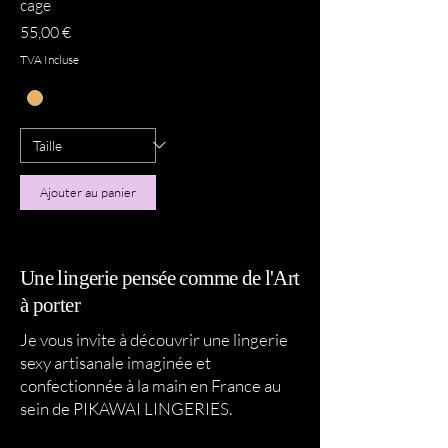
cage
Prix
55,00 €
TVA Incluse
Ajouter au panier
Une lingerie pensée comme de l'Art
à porter
Je vous invite à découvrir une lingerie
sexy artisanale imaginée et
confectionnée à la main en France au
sein de PIKAWAI LINGERIES.