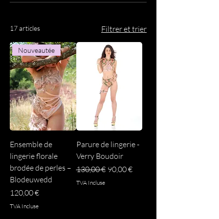
17 articles
Filtrer et trier
Nouveautée
Ensemble de
Parure de lingerie -
lingerie florale
Verry Boudoir
brodée de perles –
Prix original
Prix promotionnel
130,00 €
90,00 €
Blodeuwedd
TVA Incluse
Prix
120,00 €
TVA Incluse