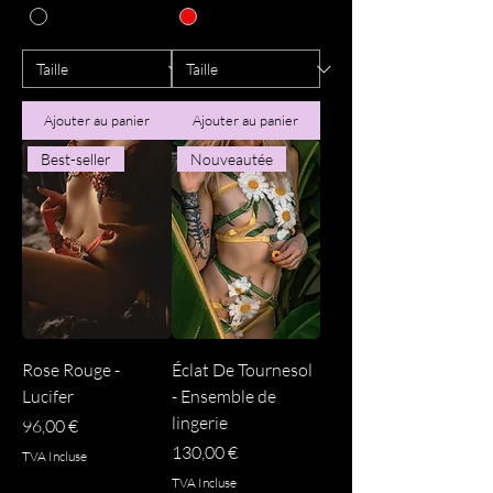
Ajouter au panier
Ajouter au panier
Best-seller
Nouveautée
Rose Rouge -
Éclat De Tournesol
Lucifer
- Ensemble de
lingerie
Prix
96,00 €
Prix
130,00 €
TVA Incluse
TVA Incluse