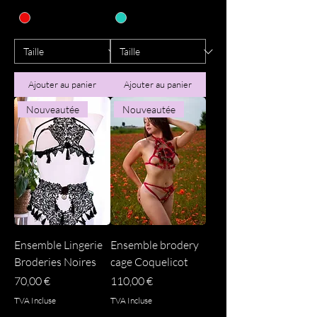
Ajouter au panier
Ajouter au panier
Nouveautée
Nouveautée
Ensemble Lingerie
Ensemble brodery
Broderies Noires
cage Coquelicot
Prix
Prix
70,00 €
110,00 €
TVA Incluse
TVA Incluse