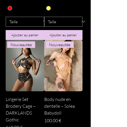
Ajouter au panier
Ajouter au panier
Nouveautée
Nouveautée
Lingerie Set
Body nude en
Brodery Cage –
dentelle – Solea
DARKLANDS
Babydoll
Gothic
Prix
100,00 €
Prix