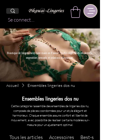
Se connecter
Boutique de lingerie sexy faite main en France : bodys cage, body en dentelle,
ensembles sensuels et créations sur-mesure.
Accueil
Ensembles lingeries dos nu
Ensembles lingeries dos nu
Cette catégorie rassemble des ensembles de lingeries dos nu,
composés de pièces coordonnées pour un style élégant et
harmonieux. Chaque ensemble assure confort et liberté de
mouvement, avec possibilité de réaliser certains modèles sur-
mesure pour un ajustement optimal.
Tous les articles
Accessoires
Best-sellers