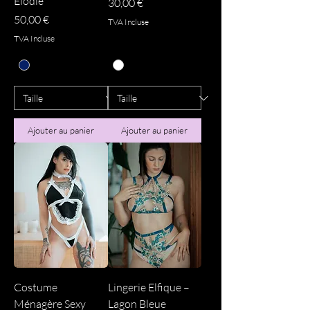
Élodie
Prix
30,00 €
Prix
50,00 €
TVA Incluse
TVA Incluse
Ajouter au panier
Ajouter au panier
Costume
Lingerie Elfique –
Ménagère Sexy
Lagon Bleue