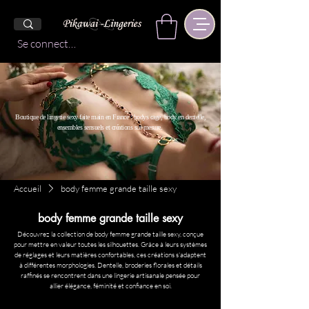
Se connecter
Boutique de lingerie sexy faite main en France : bodys cage, body en dentelle,
ensembles sensuels et créations sur-mesure.
Accueil
body femme grande taille sexy
body femme grande taille sexy
Découvrez la collection de body femme grande taille sexy, conçue
pour mettre en valeur toutes les silhouettes. Grâce à leurs systèmes
de réglages et leurs matières confortables, ces créations s'adaptent
à différentes morphologies. Dentelle, broderies florales et détails
raffinés se rencontrent dans une lingerie artisanale pensée pour
allier élégance, féminité et confiance en soi.