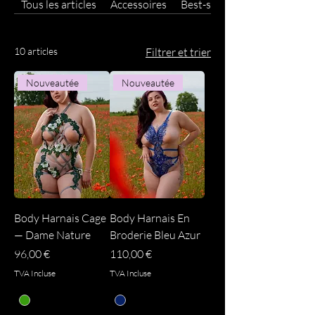
Tous les articles
Accessoires
Best-sellers
10 articles
Filtrer et trier
Nouveautée
Nouveautée
Body Harnais Cage
Body Harnais En
— Dame Nature
Broderie Bleu Azur
Prix
Prix
96,00 €
110,00 €
TVA Incluse
TVA Incluse