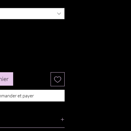
nier
mander et payer
tulle brodé
perles