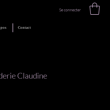
Se connecter
opos
Contact
erie Claudine
rix