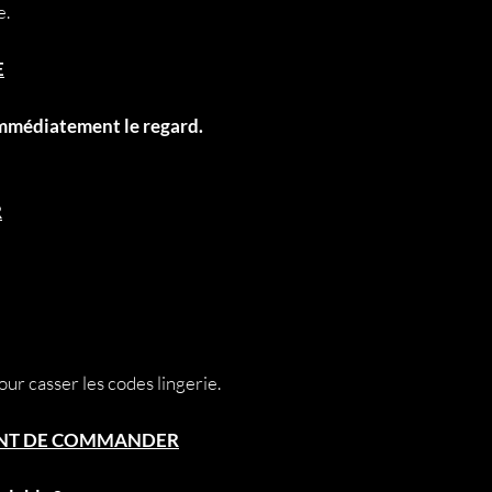
e.
• D’un mètre ruban 
(sans serrer)
E
La confection débu
validation de vos 
Merci de m’envoyer 
 immédiatement le regard.
• Tour de poitrine (
• Tour sous poitrin
• Tour de taille (cm)
R
• Tour de hanches 
• Hauteur buste (é
• Tour complet bus
• Votre bonnet hab
• Votre taille habitu
Les mesures doivent
our casser les codes lingerie.
corps, sans serrer n
En cas de doute, je
Délai de confection
VANT DE COMMANDER
Article personnali