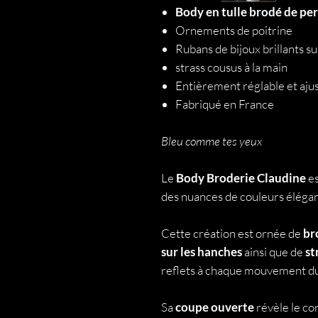
Body en tulle brodé de per
Ornements de poitrine
Rubans de bijoux brillants s
strass cousus à la main
Entièrement réglable et aju
Fabriqué en France
Bleu comme tes yeux
Le
Body Broderie Claudine
e
des nuances de couleurs éléga
Cette création est ornée de
br
sur les hanches
ainsi que de
st
reflets à chaque mouvement du
Sa
coupe ouverte
révèle le co