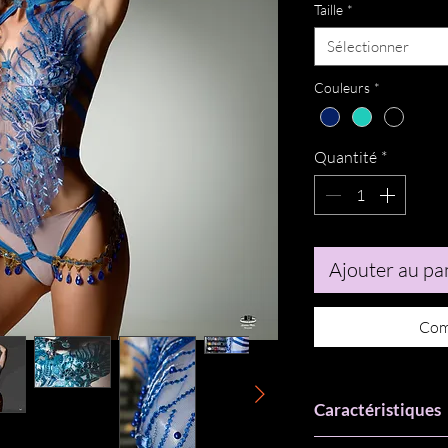
Taille
*
Sélectionner
Couleurs
*
Quantité
*
Ajouter au pa
Com
Caractéristiques
body