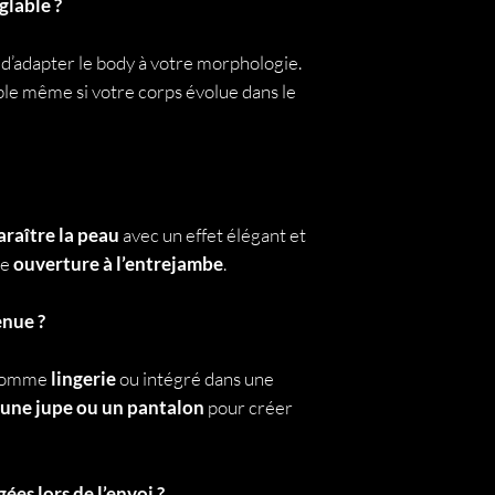
glable ?
d’adapter le body à votre morphologie.
ble même si votre corps évolue dans le
araître la peau
avec un effet élégant et
ne
ouverture à l’entrejambe
.
enue ?
 comme
lingerie
ou intégré dans une
 une jupe ou un pantalon
pour créer
ées lors de l’envoi ?