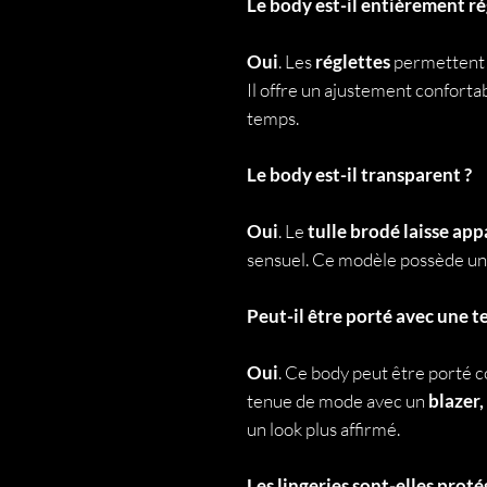
Le body est-il entièrement ré
Oui
. Les
réglettes
permettent 
I
l offre un ajustement conforta
temps.
Le body est-il transparent ?
Oui
. Le
tulle brodé laisse app
sensuel. Ce modèle possède u
Peut-il être porté avec une t
Oui
. Ce body peut être porté
tenue de mode avec un
blazer,
un look plus affirmé.
Les lingeries sont-elles protég