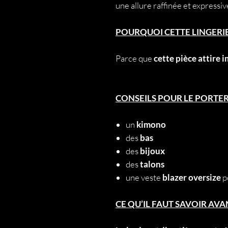
une allure raffinée et expressiv
POURQUOI CETTE LINGERI
Parce que
cette pièce attire
CONSEILS POUR LE PORTE
un
kimono
des
bas
des
bijoux
des
talons
une veste
blazer oversize
p
CE QU’IL FAUT SAVOIR A