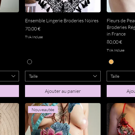
Aperçu rapide
A
Ensemble Lingerie Broderies Noires
Fleurs de Pea
Broderies Rég
Prix
70,00 €
in France
TVA Incluse
Prix
80,00 €
TVA Incluse
Taille
Taille
Ajouter au panier
Ajou
Nouveautée