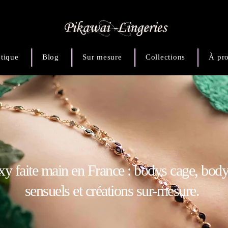
tique
Blog
Sur mesure
Collections
À pr
xy faite main en France : bodys cage, body
sensuels et créations sur-mesure.