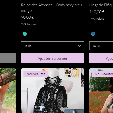
Aperçu rapide
A
Reine des Abysses – Body sexy bleu
Lingerie Elfi
indigo
Prix
140,00 €
Prix
90,00 €
TVA Incluse
TVA Incluse
Taille
Taille
Ajouter au panier
Ajou
Nouveautée
Nouveauté