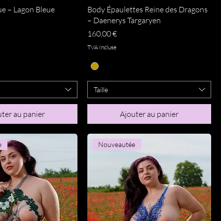
perçu rapide
Aperçu rapide
que – Lagon Bleue
Body Épaulettes Reine des Dragons
– Daenerys Targaryen
Prix
160,00 €
TVA Incluse
Taille
ter au panier
Ajouter au panier
e
Nouveautée