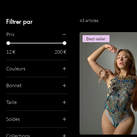
Filtrer par
43 articles
Prix
Best-seller
12 €
200 €
Couleurs
Bonnet
B
Taille
L
Soldes
M
Ventes Fash
M/L
Collections