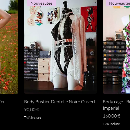
Nouveautée
Nouveauté
Aperçu rapide
A
fer
Body Bustier Dentelle Noire Ouvert
Body cage - R
Impérial
Prix
90,00 €
Prix
160,00 €
TVA Incluse
TVA Incluse