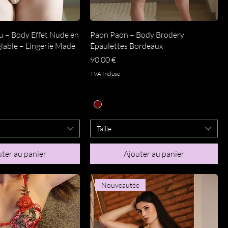
perçu rapide
Aperçu rapide
u – Body Effet Nude en
Paon Paon – Body Brodery
lable – Lingerie Made
Épaulettes Bordeaux
Prix
90,00 €
TVA Incluse
Taille
ter au panier
Ajouter au panier
Nouveautée