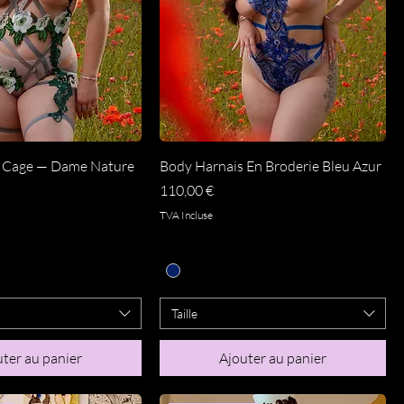
perçu rapide
Aperçu rapide
s Cage — Dame Nature
Body Harnais En Broderie Bleu Azur
Prix
110,00 €
TVA Incluse
Taille
ter au panier
Ajouter au panier