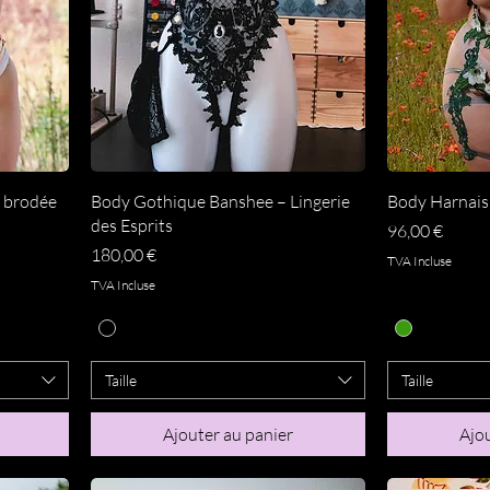
Aperçu rapide
A
e brodée
Body Gothique Banshee – Lingerie
Body Harnai
des Esprits
Prix
96,00 €
Prix
180,00 €
TVA Incluse
TVA Incluse
Taille
Taille
Ajouter au panier
Ajou