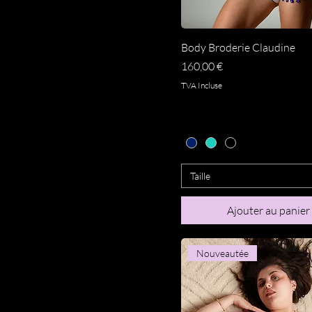
Aperçu rapide
Body Broderie Claudine
Prix
160,00 €
TVA Incluse
Taille
Ajouter au panier
Nouveautée