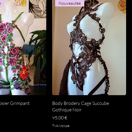
e
Nouveautée
perçu rapide
Aperçu rapide
osier Grimpant
Body Brodery Cage Succube
Gothique Noir
Prix
95,00 €
TVA Incluse