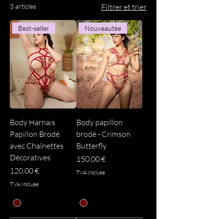
3 articles
Filtrer et trier
Best-seller
Nouveautée
Body Harnais
Body papillon
Papillon Brodé
brodé - Crimson
avec Chaînettes
Butterfly
Décoratives
Prix
150,00 €
Prix
120,00 €
TVA Incluse
TVA Incluse