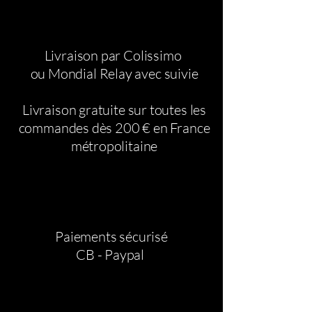
taille parfaite. Sous chaque produit,
tu trouveras les informations sur les
tailles standards utilisées pour la
Livraison par Colissimo
confection. Tu peux aussi prendre
ou Mondial Relay avec suivie
tes mesures grâce au guide
disponible en bas de page pour
assurer un ajustement idéal.
Livraison gratuite sur toutes les
commandes dès 200 € en France
métropolitaine
Paiements sécurisé
CB - Paypal