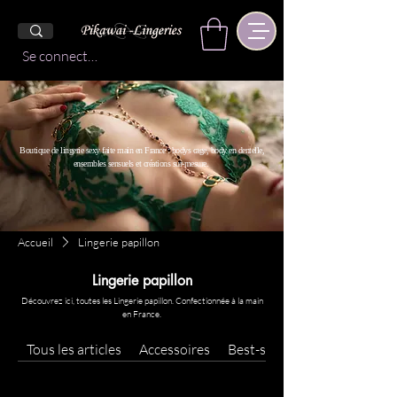
Se connecter
Boutique de lingerie sexy faite main en France : bodys cage, body en dentelle,
ensembles sensuels et créations sur-mesure.
Accueil
Lingerie papillon
Lingerie papillon
Découvrez ici, toutes les Lingerie papillon. Confectionnée à la main
en France.
Tous les articles
Accessoires
Best-sellers