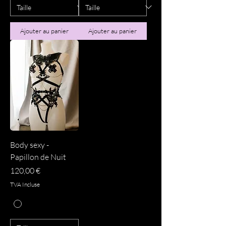
Ajouter au panier
Ajouter au panier
Body sexy -
Papillon de Nuit
Prix
120,00 €
TVA Incluse