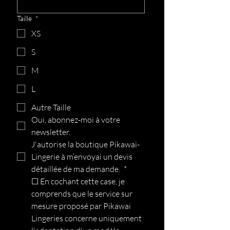
Taille
*
XS
S
M
L
Autre Taille
Oui, abonnez-moi à votre 
newsletter.
J'autorise la boutique Pikawai-
Lingerie à m’envoyai un devis 
détaillée de ma demande. 
*
☐ En cochant cette case, je 
comprends que le service sur 
mesure proposé par Pikawai 
Lingeries concerne uniquement 