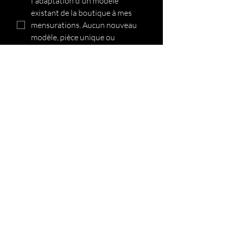
l'adaptation d'un modèle 
existant de la boutique à mes 
mensurations. Aucun nouveau 
modèle, pièce unique ou 
création exclusive ne sera 
réalisé. Les modèles et 
créations demeurent la 
propriété de la marque Pikawai 
Lingeries.
*
Envoyer
Livraison par Colissimo
ou Mondial Relay avec suivie