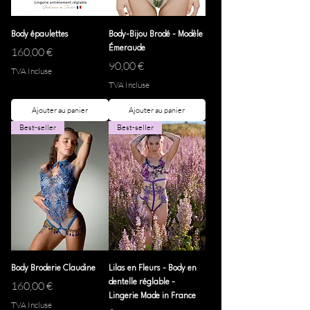
Body épaulettes
Body-Bijou Brodé - Modèle
Prix
Émeraude
160,00 €
Prix
90,00 €
TVA Incluse
TVA Incluse
Ajouter au panier
Ajouter au panier
Best-seller
Best-seller
Body Broderie Claudine
Lilas en Fleurs - Body en
Prix
dentelle réglable -
160,00 €
Lingerie Made in France
TVA Incluse