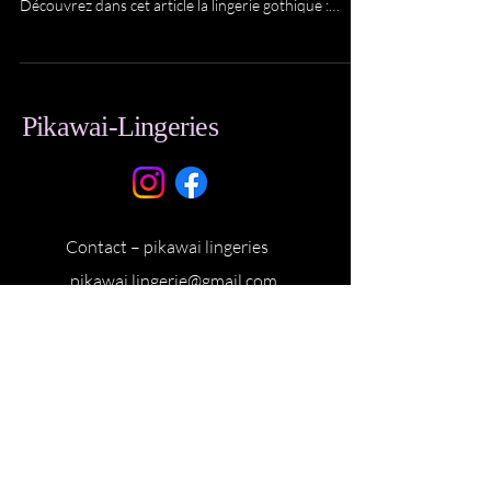
impact a-t-il eu sur le monde d'aujourd'hui ?
Découvrez dans cet article la lingerie gothique :
origine et inspiration.
Pikawai-Lingeries
Contact – pikawai lingeries
pikawai.lingerie@gmail.com
A propos
Mention Légale
Cookies