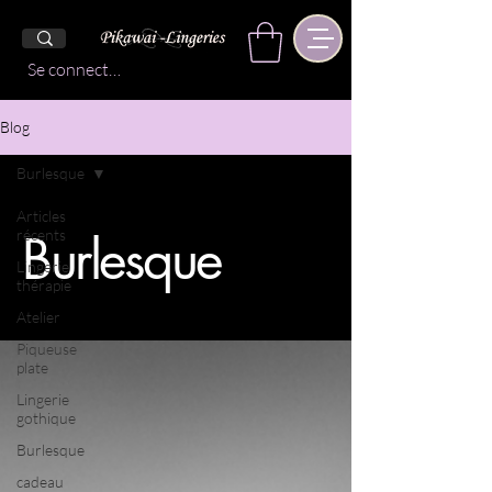
Se connecter
Blog
Burlesque
Articles
Burlesque
récents
Lingerie
thérapie
Atelier
Piqueuse
plate
Lingerie
gothique
Burlesque
cadeau