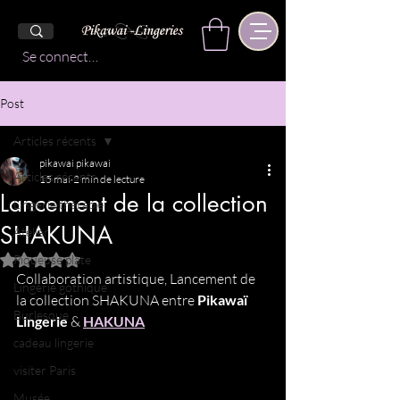
Se connecter
Post
Articles récents
pikawai pikawai
Articles récents
15 mai
2 min de lecture
Lancement de la collection
Lingerie thérapie
SHAKUNA
Atelier
Piqueuse plate
Noté NaN étoiles sur 5.
Collaboration artistique, Lancement de 
Lingerie gothique
la collection SHAKUNA entre 
Pikawaï 
Burlesque
Lingerie
 & 
HAKUNA
cadeau lingerie
visiter Paris
Musée